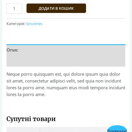
Hand
ДОДАТИ В КОШИК
Sanitizer
кількість
Категорія:
Groceries
Опис
Відгуки (0)
Neque porro quisquam est, qui dolore ipsum quia dolor
sit amet, consectetur adipisci velit, sed quia non incidunt
lores ta porro ame. numquam eius modi tempora incidunt
lores ta porro ame.
Супутні товари
Розпродаж!