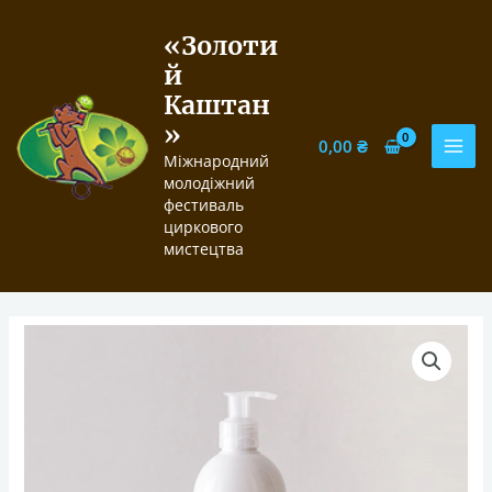
Перейти
до
«Золоти
вмісту
й
Каштан
»
0,00
₴
MAI
Міжнародний
молодіжний
MEN
фестиваль
циркового
мистецтва