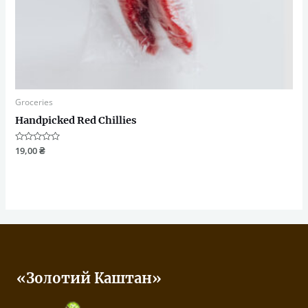
Groceries
Handpicked Red Chillies
Оцінено
19,00
₴
в
0
з
5
«Золотий Каштан»