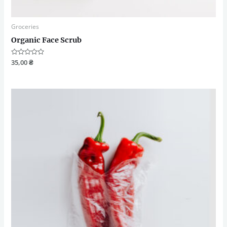
Groceries
Organic Face Scrub
Оцінено
35,00
₴
в
0
з
5