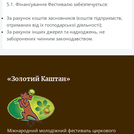
5.1. Фінансування Фестивалю забезпечується:
За рахунок коштів засновників (коштів підприємств,
отриманих від їх господарської діяльності);
За рахунок інших джерел та надходжень, не
заборонених чинним законодавством.
«Золотий Каштан»
Міжнародний молодіжний фестиваль циркового