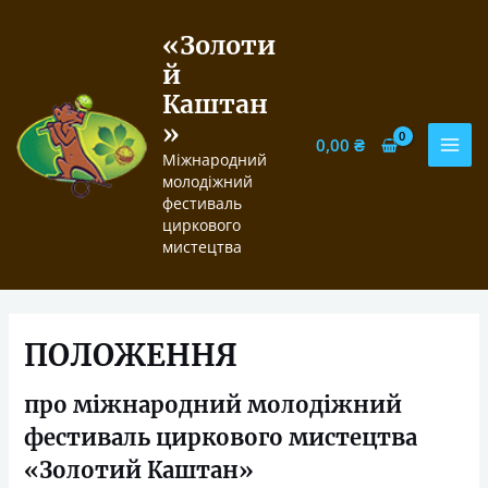
Перейти
до
«Золоти
вмісту
й
Каштан
»
0,00
₴
MAI
Міжнародний
молодіжний
MEN
фестиваль
циркового
мистецтва
ПОЛОЖЕННЯ
про міжнародний молодіжний
фестиваль циркового мистецтва
«Золотий Каштан»