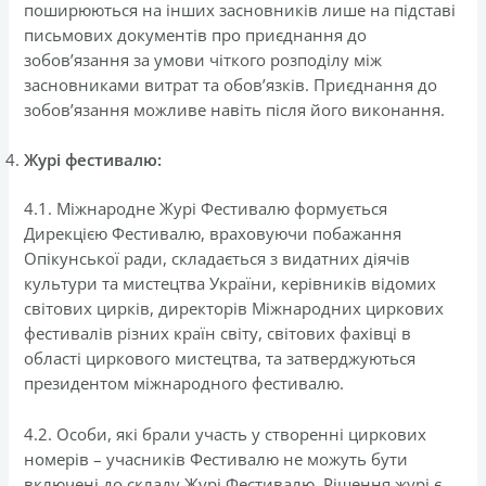
поширюються на інших засновників лише на підставі
письмових документів про приєднання до
зобов’язання за умови чіткого розподілу між
засновниками витрат та обов’язків. Приєднання до
зобов’язання можливе навіть після його виконання.
Журі фестивалю:
4.1. Міжнародне Журі Фестивалю формується
Дирекцією Фестивалю, враховуючи побажання
Опікунської ради, складається з видатних діячів
культури та мистецтва України, керівників відомих
світових цирків, директорів Міжнародних циркових
фестивалів різних країн світу, світових фахівці в
області циркового мистецтва, та затверджуються
президентом міжнародного фестивалю.
4.2. Особи, які брали участь у створенні циркових
номерів – учасників Фестивалю не можуть бути
включені до складу Журі Фестивалю. Рішення журі є