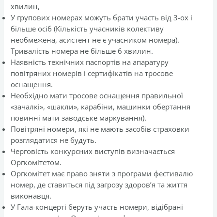
хвилин,
У групових номерах можуть брати участь від 3-ох і
більше осіб (Кількість учасників колективу
необмежена, асистент не є учасником номера).
Тривалість номера не більше 6 хвилин.
Наявність технічних паспортів на апаратуру
повітряних номерів і сертифікатів на тросове
оснащення.
Необхідно мати тросове оснащення правильної
«зачалкі», «шакли», карабіни, машинки обертання
повинні мати заводське маркування).
Повітряні номери, які не мають засобів страховки
розглядатися не будуть.
Черговість конкурсних виступів визначається
Оргкомітетом.
Оргкомітет має право зняти з програми фестивалю
номер, де ставиться під загрозу здоров’я та життя
виконавця.
У Гала-концерті беруть участь номери, відібрані